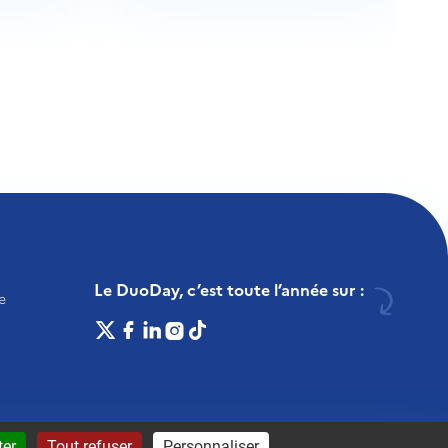
Le DuoDay, c’est toute l’année sur :
e
Twitter
Facebook
Linkedin
Instagram
Tiktok
6-2026 © DUODAY
ter
Tout refuser
Personnaliser