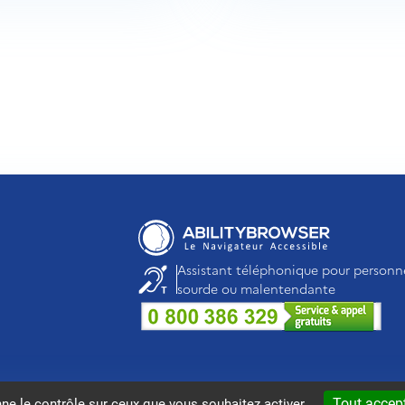
Assistant téléphonique pour personn
sourde ou malentendante
Accessibilité : partiellement conforme
Plan du site
COPYRIGHT 201
Tout accep
nne le contrôle sur ceux que vous souhaitez activer