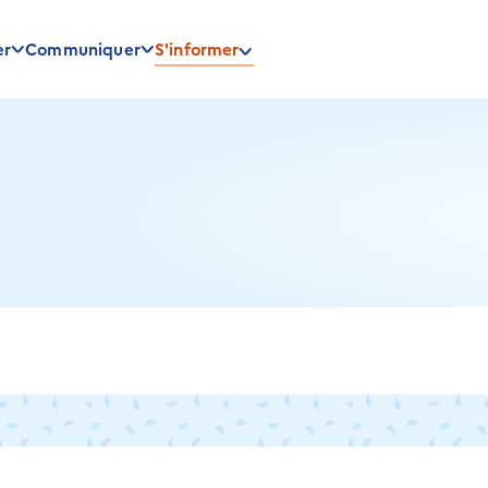
er
Communiquer
S'informer